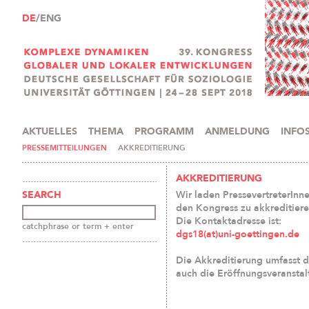
DE
/ENG
AKTUELLES
THEMA
PROGRAMM
ANMELDUNG
INFO
PRESSEMITTEILUNGEN
AKKREDITIERUNG
AKKREDITIERUNG
Wir laden PressevertreterInn
SEARCH
den Kongress zu akkreditiere
Die Kontaktadresse ist:
catchphrase or term + enter
dgs18(at)uni-goettingen.de
Die Akkreditierung umfasst 
auch die Eröffnungsveransta